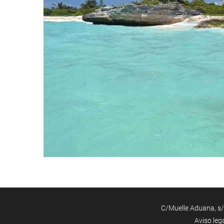
C/Muelle Aduana, s/n
Aviso leg