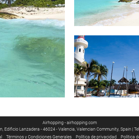
Airhopping - airhopping.com
, Edificio Lanzadera - 46024 - Valencia, Valencian Community, Spain | T
al
Términos y Condiciones Generales
Política de privacidad
Política 