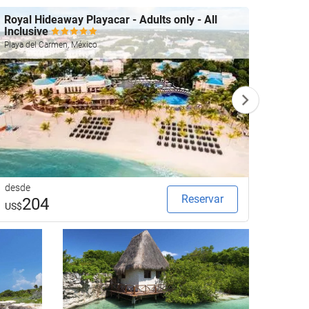
Royal Hideaway Playacar - Adults only - All
Hotel 
Inclusive
Playa d
Playa del Carmen, México
desde
desde
Reservar
204
2
US$
US$