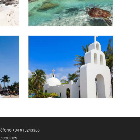
eléfono
+34 915243366
de cookies