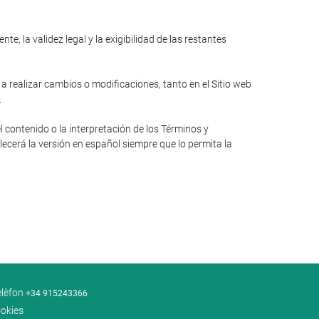
e, la validez legal y la exigibilidad de las restantes
 a realizar cambios o modificaciones, tanto en el Sitio web
.
l contenido o la interpretación de los Términos y
lecerá la versión en español siempre que lo permita la
elèfon
+34 915243366
ookies