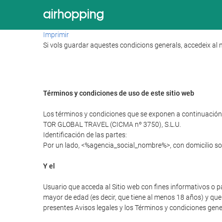
Imprimir
Si vols guardar aquestes condicions generals, accedeix al m
Términos y condiciones de uso de este sitio web
Los términos y condiciones que se exponen a continuación r
TOR GLOBAL TRAVEL (CICMA nº 3750), S.L.U.
Identificación de las partes:
Por un lado, <%agencia_social_nombre%>, con domicilio soc
Y el
Usuario que acceda al Sitio web con fines informativos o p
mayor de edad (es decir, que tiene al menos 18 años) y que 
presentes Avisos legales y los Términos y condiciones gener