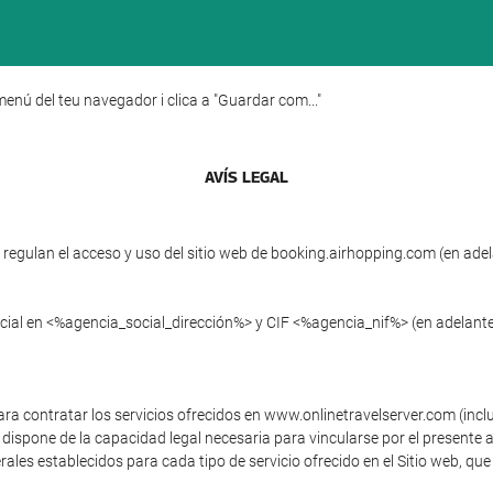
enú del teu navegador i clica a "Guardar com..."
AVÍS LEGAL
egulan el acceso y uso del sitio web de booking.airhopping.com (en adela
ial en <%agencia_social_dirección%> y CIF <%agencia_nif%> (en adelante,
ara contratar los servicios ofrecidos en www.onlinetravelserver.com (inc
dispone de la capacidad legal necesaria para vincularse por el presente a
ales establecidos para cada tipo de servicio ofrecido en el Sitio web, que