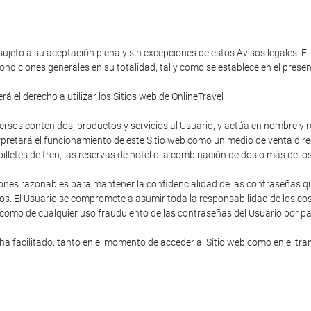
 sujeto a su aceptación plena y sin excepciones de estos Avisos legales. El
ondiciones generales en su totalidad, tal y como se establece en el pres
á el derecho a utilizar los Sitios web de OnlineTravel
diversos contenidos, productos y servicios al Usuario, y actúa en nombre y
rpretará el funcionamiento de este Sitio web como un medio de venta direc
s billetes de tren, las reservas de hotel o la combinación de dos o más de lo
ones razonables para mantener la confidencialidad de las contraseñas que
os. El Usuario se compromete a asumir toda la responsabilidad de los cost
 como de cualquier uso fraudulento de las contraseñas del Usuario por pa
 facilitado, tanto en el momento de acceder al Sitio web como en el trans