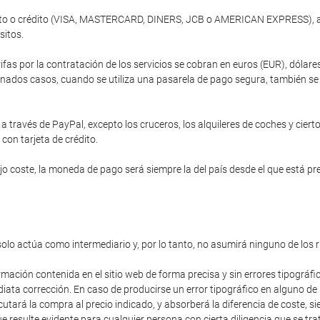
ébito o crédito (VISA, MASTERCARD, DINERS, JCB o AMERICAN EXPRESS), a 
sitos.
ifas por la contratación de los servicios se cobran en euros (EUR), dóla
nados casos, cuando se utiliza una pasarela de pago segura, también se of
 través de PayPal, excepto los cruceros, los alquileres de coches y cierto
 con tarjeta de crédito.
 coste, la moneda de pago será siempre la del país desde el que está prev
solo actúa como intermediario y, por lo tanto, no asumirá ninguno de los 
rmación contenida en el sitio web de forma precisa y sin errores tipográfi
diata corrección. En caso de producirse un error tipográfico en alguno de
cutará la compra al precio indicado, y absorberá la diferencia de coste,
 resulte evidente para cualquier persona con cierta diligencia que se trat