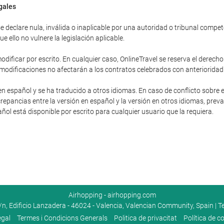
egales
 declare nula, inválida o inaplicable por una autoridad o tribunal competent
 ello no vulnere la legislación aplicable.
dificar por escrito. En cualquier caso, OnlineTravel se reserva el derecho
 modificaciones no afectarán a los contratos celebrados con anterioridad
en español y se ha traducido a otros idiomas. En caso de conflicto sobre e
repancias entre la versión en español y la versión en otros idiomas, preva
pañol está disponible por escrito para cualquier usuario que la requiera.
Airhopping - airhopping.com
n, Edificio Lanzadera - 46024 - Valencia, Valencian Community, Spain | T
egal
Termes i Condicions Generals
Poli­tica de privacitat
Política de c