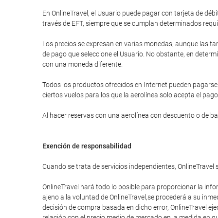
En OnlineTravel, el Usuario puede pagar con tarjeta de d
través de EFT, siempre que se cumplan determinados requi
Los precios se expresan en varias monedas, aunque las tar
de pago que seleccione el Usuario. No obstante, en determi
con una moneda diferente.
Todos los productos ofrecidos en Internet pueden pagarse a
ciertos vuelos para los que la aerolínea solo acepta el pago
Al hacer reservas con una aerolínea con descuento o de bajo
Exención de responsabilidad
Cuando se trata de servicios independientes, OnlineTravel 
OnlineTravel hará todo lo posible para proporcionar la info
ajeno a la voluntad de OnlineTravel,se procederá a su inme
decisión de compra basada en dicho error, OnlineTravel eje
relación con el precio medio de mercado en la medida en que