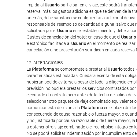
impida al
Usuario
participar en el viaje, este podrá transf
reserva, más los gastos adicionales que se deriven de la tra
además, debe satisfacerse cualquier tasa adicional derivad
responsable del reembolso de cantidad alguna, salvo que rec
solicitada por el
Usuario
en el establecimiento y deberá cont
Gastos de cancelación del hotel: en caso de que el
Usuario
electrónico facilitada al
Usuario
en el momento de realizar l
cancelación o no presentación se indican en cada reserva 
12. ALTERACIONES
La
Plataforma
se compromete a prestar al
Usuario
todos l
características estipuladas. Quedará exenta de esta obliga
hubieran podido evitarse a pesar de toda la diligencia em
previsión, no pudiera prestar los servicios contratados po
ejecutado el contrato pero antes de la fecha de salida del vi
seleccionar otro paquete de viaje combinado equivalente o 
comunicar esta decisión a la
Plataforma
en el plazo de do
consecuencia de causa razonable o fuerza mayor, o cuand
y no justificada por causa razonable o de fuerza mayor, la
a obtener otro viaje combinado o el reembolso íntegro en l
No se podrá solicitar indemnización por incumplimiento d