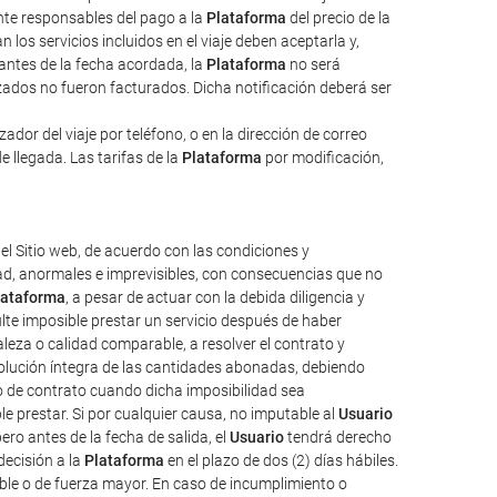
ente responsables del pago a la
Plataforma
del precio de la
 los servicios incluidos en el viaje deben aceptarla y,
 antes de la fecha acordada, la
Plataforma
no será
izados no fueron facturados. Dicha notificación deberá ser
dor del viaje por teléfono, o en la dirección de correo
e llegada. Las tarifas de la
Plataforma
por modificación,
el Sitio web, de acuerdo con las condiciones y
tad, anormales e imprevisibles, con consecuencias que no
lataforma
, a pesar de actuar con la debida diligencia y
ulte imposible prestar un servicio después de haber
aleza o calidad comparable, a resolver el contrato y
evolución íntegra de las cantidades abonadas, debiendo
o de contrato cuando dicha imposibilidad sea
e prestar. Si por cualquier causa, no imputable al
Usuario
ro antes de la fecha de salida, el
Usuario
tendrá derecho
decisión a la
Plataforma
en el plazo de dos (2) días hábiles.
ble o de fuerza mayor. En caso de incumplimiento o