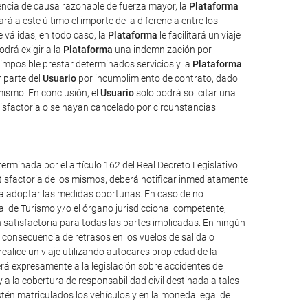
uencia de causa razonable de fuerza mayor, la
Plataforma
rá a este último el importe de la diferencia entre los
válidas, en todo caso, la
Plataforma
le facilitará un viaje
odrá exigir a la
Plataforma
una indemnización por
imposible prestar determinados servicios y la
Plataforma
 parte del
Usuario
por incumplimiento de contrato, dado
mismo. En conclusión, el
Usuario
solo podrá solicitar una
isfactoria o se hayan cancelado por circunstancias
erminada por el artículo 162 del Real Decreto Legislativo
atisfactoria de los mismos, deberá notificar inmediatamente
ueda adoptar las medidas oportunas. En caso de no
al de Turismo y/o el órgano jurisdiccional competente,
 satisfactoria para todas las partes implicadas. En ningún
consecuencia de retrasos en los vuelos de salida o
alice un viaje utilizando autocares propiedad de la
á expresamente a la legislación sobre accidentes de
y a la cobertura de responsabilidad civil destinada a tales
 estén matriculados los vehículos y en la moneda legal de