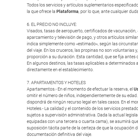
Todos los servicios y artículos suplementarios especifica
la que ofrece la
Plataforma
, por lo que, ante cualquier duda
6. EL PRECIO NO INCLUYE:
Visados, tasas de aeropuerto, certificados de vacunación, «
aparcamiento y televisión de pago, y otros artículos similar
indica simplemente como «estimado», según las circunstanci
del viaje. En los cruceros, las propinas no son voluntarias 
proporción a su duración. Esta cantidad, que se fija antes d
En algunos destinos, las tasas aplicables a determinados a
directamente en el establecimiento.
7. APARTAMENTOS Y HOTELES
Apartamentos.- En el momento de efectuar la reserva, el
Us
omitir el número de niños, independientemente de su edad.
dispondrá de ningún recurso legal en tales casos. En el mome
Hoteles.- La calidad y el contenido de los servicios presta
sujetos a supervisión administrativa. Dada la actual legisl
equipadas con una tercera o cuarta cama), se asumirá que
suposición tácita parte de la certeza de que la ocupación 
documentación definitiva del viaje.