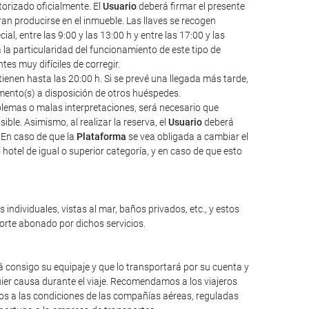
torizado oficialmente. El
Usuario
deberá firmar el presente
an producirse en el inmueble. Las llaves se recogen
l, entre las 9:00 y las 13:00 h y entre las 17:00 y las
a la particularidad del funcionamiento de este tipo de
s muy difíciles de corregir.
ienen hasta las 20:00 h. Si se prevé una llegada más tarde,
amento(s) a disposición de otros huéspedes.
oblemas o malas interpretaciones, será necesario que
ble. Asimismo, al realizar la reserva, el
Usuario
deberá
 En caso de que la
Plataforma
se vea obligada a cambiar el
hotel de igual o superior categoría, y en caso de que esto
individuales, vistas al mar, baños privados, etc., y estos
porte abonado por dichos servicios.
 consigo su equipaje y que lo transportará por su cuenta y
ier causa durante el viaje. Recomendamos a los viajeros
mos a las condiciones de las compañías aéreas, reguladas