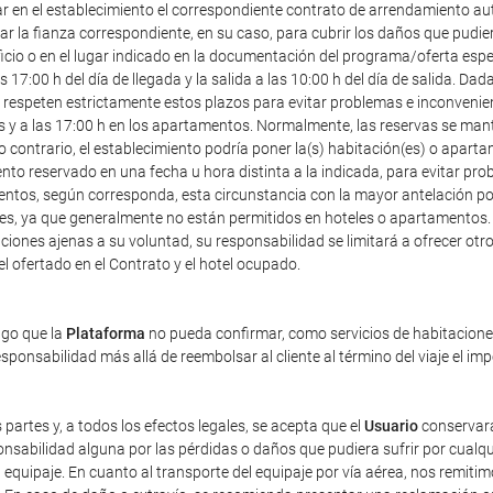
ar en el establecimiento el correspondiente contrato de arrendamiento au
r la fianza correspondiente, en su caso, para cubrir los daños que pudier
icio o en el lugar indicado en la documentación del programa/oferta especia
7:00 h del día de llegada y la salida a las 10:00 h del día de salida. Dad
speten estrictamente estos plazos para evitar problemas e inconveniente
les y a las 17:00 h en los apartamentos. Normalmente, las reservas se mant
o contrario, el establecimiento podría poner la(s) habitación(es) o apart
ento reservado en una fecha u hora distinta a la indicada, para evitar pr
entos, según corresponda, esta circunstancia con la mayor antelación posi
ales, ya que generalmente no están permitidos en hoteles o apartamentos.
iones ajenas a su voluntad, su responsabilidad se limitará a ofrecer otro 
tel ofertado en el Contrato y el hotel ocupado.
ago que la
Plataforma
no pueda confirmar, como servicios de habitaciones 
ponsabilidad más allá de reembolsar al cliente al término del viaje el im
 partes y, a todos los efectos legales, se acepta que el
Usuario
conservará
sabilidad alguna por las pérdidas o daños que pudiera sufrir por cualqu
equipaje. En cuanto al transporte del equipaje por vía aérea, nos remiti