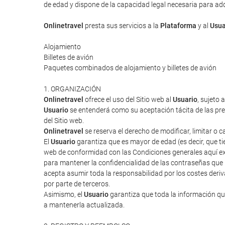
de edad y dispone de la capacidad legal necesaria para adqui
Onlinetravel
presta sus servicios a la
Plataforma
y al
Usua
Alojamiento
Billetes de avión
Paquetes combinados de alojamiento y billetes de avión
1. ORGANIZACIÓN
Onlinetravel
ofrece el uso del Sitio web al
Usuario
, sujeto 
Usuario
se entenderá como su aceptación tácita de las pres
del Sitio web.
Onlinetravel
se reserva el derecho de modificar, limitar o 
El
Usuario
garantiza que es mayor de edad (es decir, que tie
web de conformidad con las Condiciones generales aquí ex
para mantener la confidencialidad de las contraseñas que
acepta asumir toda la responsabilidad por los costes deriv
por parte de terceros.
Asimismo, el
Usuario
garantiza que toda la información que
a mantenerla actualizada.