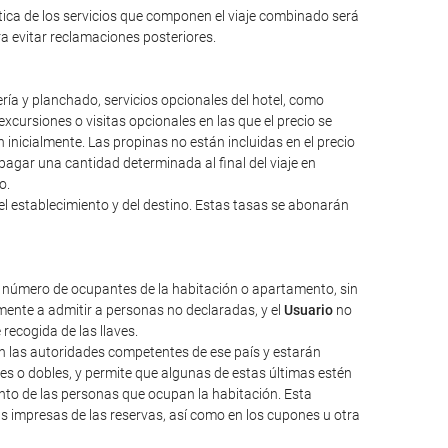
ntica de los servicios que componen el viaje combinado será
ara evitar reclamaciones posteriores.
ería y planchado, servicios opcionales del hotel, como
excursiones o visitas opcionales en las que el precio se
inicialmente. Las propinas no están incluidas en el precio
a pagar una cantidad determinada al final del viaje en
o.
el establecimiento y del destino. Estas tasas se abonarán
l número de ocupantes de la habitación o apartamento, sin
ente a admitir a personas no declaradas, y el
Usuario
no
 recogida de las llaves.
nen las autoridades competentes de ese país y estarán
les o dobles, y permite que algunas de estas últimas estén
nto de las personas que ocupan la habitación. Esta
as impresas de las reservas, así como en los cupones u otra