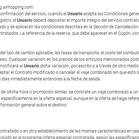
ng.airhopping.com.
onfirmación del servicio, cuando el
Usuario
acepta las Condiciones gener
gistro, el
Usuario
deberá depositar el importe íntegro del servicio contra
do y se aplicarán las condiciones descritas en la Sección de Cancelación
contratados. La referencia de la reserva, que debe aparecer en el Cupón, co
del tipo de cambio aplicable, las tasas de transporte, el coste del combus
o. Cualquier variación en los precios de los artículos mencionados podrá 
 notificará al
Usuario
dicha variación, por escrito o a través de otro med
eptar el Contrato modificado o cancelar el viaje combinado sin que esto 
e días inmediatamente anteriores a la fecha de salida.
e última hora o promoción similar, se contrate un viaje combinado a un pr
n específicamente en la oferta especial, aunque en la oferta se haga refe
nformación general sobre el destino.
ontratado o en otro establecimiento de las mismas características en cas
incluido en el programa/oferta especial contratada, según las especificac