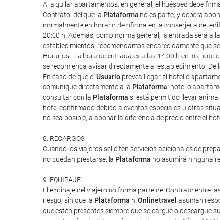
Al alquilar apartamentos, en general, el huésped debe firm
Contrato, del que la
Plataforma
no es parte, y deberá abona
normalmente en horario de oficina en la conserjería del edif
20:00 h. Además, como norma general, la entrada será a las 1
establecimientos, recomendamos encarecidamente que se re
Horarios.- La hora de entrada es a las 14:00 h en los hote
se recomienda avisar directamente al establecimiento. De l
En caso de que el
Usuario
prevea llegar al hotel o apartam
comunique directamente a la
Plataforma
, hotel o apartam
consultar con la
Plataforma
si está permitido llevar anim
hotel confirmado debido a eventos especiales u otras situac
no sea posible, a abonar la diferencia de precio entre el ho
8. RECARGOS
Cuando los viajeros soliciten servicios adicionales de prep
no puedan prestarse, la
Plataforma
no asumirá ninguna res
9. EQUIPAJE
El equipaje del viajero no forma parte del Contrato entre las
riesgo, sin que la
Plataforma
ni
Onlinetravel
asuman respon
que estén presentes siempre que se cargue o descargue su 