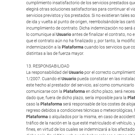
cumplimiento insatisfactorio de los servicios prestados q
elegirá otras soluciones satisfactorias para continuar el v
servicios previstos y los prestados. Si no existieran tales so
de ida y vuelta al punto de origen, reembolsándole las can
incumplimiento de contrato. Dicha indemnización no será a
lo comunique al
Usuario
antes de finalizar el contrato, no 
que el contrato aún no ha finalizado y, por tanto, la modi
indemnización a la
Plataforma
cuando los servicios que co
distintas a las de fuerza mayor.
13. RESPONSABILIDAD
La responsabilidad del
Usuario
por el correcto cumplimient
1/2007. Cuando el
Usuario
pueda constatar en las instalac
este hecho al prestador del servicio, así como comunicarlo
comunicarse con la
Plataforma
en dicho plazo, será neces
dado que, fuera de dicho plazo, sería imposible para la
Pla
caso la
Plataforma
será responsable de los costes de aloj
regreso debidos a condiciones técnicas o meteorológicas, h
Plataforma
o alquilados por la misma, en caso de accident
tráfico de la nación en la que esté matriculado el vehículo,
fines, en virtud de los cuales se indemnizará a los afectado