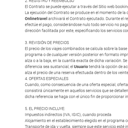
2. REGISTRO Y REEMBOLSO
El Contrato se puede ejecutar a través del Sitio web booki
La ejecución del Contrato se produce en el momento de la c
Onlinetravel
archivará el Contrato ejecutado. Durante el re
efectúe el pago, considerándose nulo todo servicio no paga
dirección facilitada por este, especificando los servicios 
3. REVISIÓN DE PRECIOS
El precio de los viajes combinados se calcula sobre la base 
programa o de cualquier versión posterior en formato impres
alza o a la baja, en la cuantía exacta de dicha variación. Se
diferencia sea sustancial, el
Usuario
tendrá la opción de ac
alza el precio de una reserva efectuada dentro de los veint
4. OFERTAS ESPECIALES
Cuando, como consecuencia de una oferta especial, oferta d
consistirá únicamente en aquellos servicios que se detalle
dicha referencia se haga con el único fin de proporcionar i
5. EL PRECIO INCLUYE:
Impuestos indirectos (IVA, IGIC), cuando proceda
Alojamiento en el establecimiento elegido en el programa c
Transporte de ida y vuelta, siempre que este servicio esté 