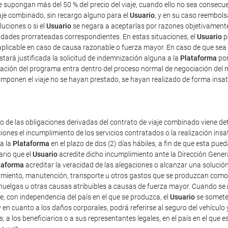
ue supongan más del 50 % del precio del viaje, cuando ello no sea consec
iaje combinado, sin recargo alguno para el
Usuario
, y en su caso reembolsa
luciones o si el
Usuario
se negara a aceptarlas por razones objetivamente 
tidades prorrateadas correspondientes. En estas situaciones, el
Usuario
p
plicable en caso de causa razonable o fuerza mayor. En caso de que sea 
estará justificada la solicitud de indemnización alguna a la
Plataforma
por
ficación del programa entra dentro del proceso normal de negociación del 
mponen el viaje no se hayan prestado, se hayan realizado de forma insat
o de las obligaciones derivadas del contrato de viaje combinado viene det
iones el incumplimiento de los servicios contratados o la realización ins
 a la
Plataforma
en el plazo de dos (2) días hábiles, a fin de que esta p
ario que el
Usuario
acredite dicho incumplimiento ante la Dirección Gener
taforma
acreditar la veracidad de las alegaciones o alcanzar una solución
amiento, manutención, transporte u otros gastos que se produzcan como 
uelgas u otras causas atribuibles a causas de fuerza mayor. Cuando se re
e, con independencia del país en el que se produzca, el
Usuario
se someter
 y en cuanto a los daños corporales, podrá referirse al seguro del vehículo 
s, a los beneficiarios o a sus representantes legales, en el país en el que