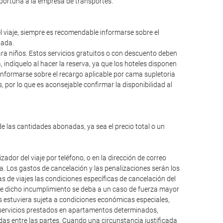
oportuna a la empresa de transportes.
el viaje, siempre es recomendable informarse sobre el
lada.
para niños. Estos servicios gratuitos o con descuento deben
ndíquelo al hacer la reserva, ya que los hoteles disponen
informarse sobre el recargo aplicable por cama supletoria
 por lo que es aconsejable confirmar la disponibilidad al
de las cantidades abonadas, ya sea el precio total o un
dor del viaje por teléfono, o en la dirección de correo
da. Los gastos de cancelación y las penalizaciones serán los
 de viajes las condiciones específicas de cancelación del
que dicho incumplimiento se deba a un caso de fuerza mayor
os estuviera sujeta a condiciones económicas especiales,
, servicios prestados en apartamentos determinados,
das entre las partes. Cuando una circunstancia justificada