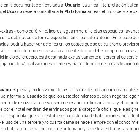
dos en la documentación enviada al
Usuario
. La única interpretación auté
, el
Usuario
deberá consultar a la
Plataforma
antes del inicio del viaje p
extras», como café, vino, licores, agua mineral, dietas especiales, lavand
es no detallados de forma específica en el párrafo anterior. En el caso de 
as, podría haber variaciones en los costes que se calcularon o previeron 
y, al principio del crucero, se avisa al cliente de que debe comprometerse 
el inicio del crucero, está destinada exclusivamente al personal de servici
lojamientos/localizaciones pueden variar en función de la clasificación d
uario
es plena y exclusivamente responsable de indicar correctamente e
 Se informa al
Usuario
de que los Establecimientos pueden negarse legalm
nto de realizar la reserva, será necesario confirmar la hora y el lugar de
dos por el hotel vendrán determinados por la categoría oficial que le asig
ación española (que solo establece la existencia de habitaciones individua
 el uso de una tercera y/o cuarta cama se hace siempre con el conocimie
de la habitación se ha indicado de antemano y se refleja en todas las copi