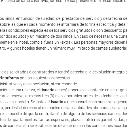
). En caso de daño o extravío, se recomienda presentar una reclamación 
s niños, en función de su edad, del prestador del servicio y de la fecha d
y sobre las que en cada momento se informará de forma específica y detal
re las condiciones especiales de los servicios gratuitos o con descuento 
r dos adultos y un máximo de dos niños. En caso de necesitar una cuna, i
mente en el hotel, como si fuera un «extra». Las personas mayores deben 
tro. Algunos hoteles tienen un número muy limitado de camas supletorias,
vicios solicitados o contratados y tendrá derecho a la devolución íntegra 
Plataforma
por los siguientes conceptos:
ministrativos y de cancelación, si corresponde.
ción de una reserva, el
Usuario
deberá ponerse en contacto con el organiza
r la reserva, al menos tres (3) días laborables antes de la fecha de sali
a viaje concreto. Se insta al
Usuario
a que consulte con nuestras agencias
sta, perderá el derecho al reembolso de las cantidades abonadas, salvo 
n el supuesto de que la contratación de alguno de los servicios cancelad
tos de apartamentos, tarifas especiales, plazas hoteleras garantizadas
tos de cancelación se establecerán de acuerdo con las condiciones acorda