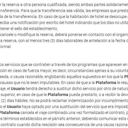
erir la reserva a otra persona cualificada, siendo ambas partes solidariam
nsferencia. Para que la transferencia sea válida, las empresas que prestan
a de la transferencia. En caso de que la habitación de hotel se desocupe
iba una notificación por escrito del hotel indicando que los días no util
ener el sello del establecimiento.
cancele o modifique la reserva, deberá ponerse en contacto con el organiza
a reserva, con al menos tres (3) días laborables de antelación a la fecha d
formal.
os servicios que se contraten a través de los programas que aparecen en 
ción en caso de fuerza mayor, es decir, circunstancias ajenas a su volun
pleada, o causa razonable, englobando aquellos supuestos en los que la
P
r causas que no le sean imputables. En caso de que a la
Plataforma
le res
aje, el
Usuario
tendrá derecho a sustituir dicho servicio por otro de natur
superior, en caso de que la
Plataforma
pueda prestarlo, o a recibir la d
s (2) días hábiles. No se podrá reclamar indemnización por incumplimient
o el
Usuario
haya optado por una sustitución del servicio que era imposibl
Plataforma
cancela el viaje combinado una vez formalizado el contrato, pe
os términos establecidos en el párrafo anterior, debiendo comunicar esta 
e contrato cuando dicha rescisión sea consecuencia de una causa razona