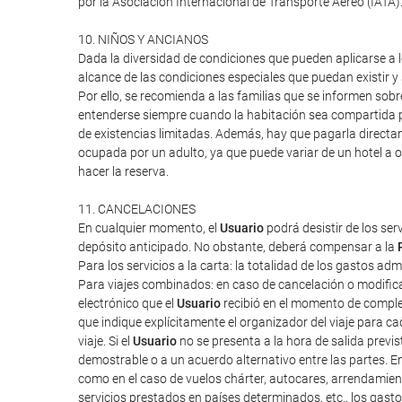
por la Asociación Internacional de Transporte Aéreo (IATA
10. NIÑOS Y ANCIANOS
Dada la diversidad de condiciones que pueden aplicarse a lo
alcance de las condiciones especiales que puedan existir 
Por ello, se recomienda a las familias que se informen sob
entenderse siempre cuando la habitación sea compartida po
de existencias limitadas. Además, hay que pagarla directa
ocupada por un adulto, ya que puede variar de un hotel a o
hacer la reserva.
11. CANCELACIONES
En cualquier momento, el
Usuario
podrá desistir de los ser
depósito anticipado. No obstante, deberá compensar a la
Para los servicios a la carta: la totalidad de los gastos ad
Para viajes combinados: en caso de cancelación o modifica
electrónico que el
Usuario
recibió en el momento de completa
que indique explícitamente el organizador del viaje para cad
viaje. Si el
Usuario
no se presenta a la hora de salida previ
demostrable o a un acuerdo alternativo entre las partes. E
como en el caso de vuelos chárter, autocares, arrendamien
servicios prestados en países determinados, etc., los gas