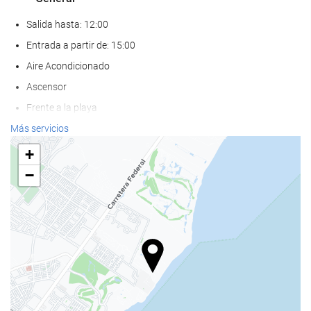
Salida hasta: 12:00
Entrada a partir de: 15:00
Aire Acondicionado
Ascensor
Frente a la playa
Adaptado para personas con movilidad reducida
Más servicios
Adaptado para personas con visión reducida
+
Habitaciones No fumadores
−
Hotel no fumadores
No admite mascotas
Bienestar
Piscina
Pool bar