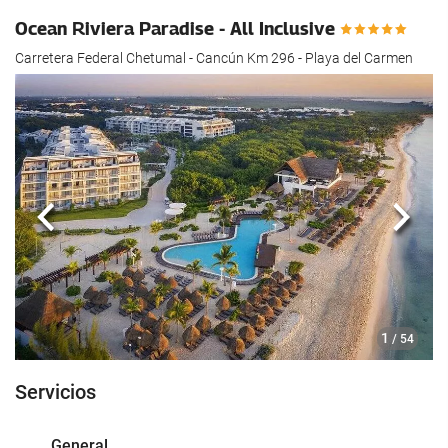
Ocean Riviera Paradise - All Inclusive
Carretera Federal Chetumal - Cancún Km 296 - Playa del Carmen
Anterior
Sigui
1
/ 54
Servicios
General