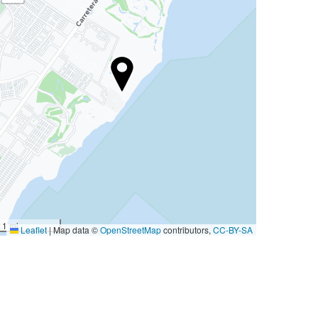
1 mi
Leaflet
|
Map data ©
OpenStreetMap
contributors,
CC-BY-SA