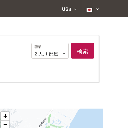
US$
職
職業
検索
業
2
人
,
1
部屋
+
−