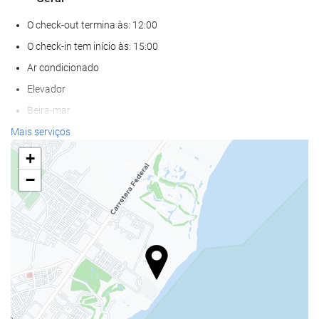
O check-out termina às: 12:00
O check-in tem início às: 15:00
Ar condicionado
Elevador
Beira-mar
Acesso para deficientes fisicos
Mais serviços
Adaptado para pessoas com visão reduzida
+
Quartos para não fumantes
−
Proibido fumar em todo o hotel
Não admite animais
Bem-estar
Piscina
Bar na piscina