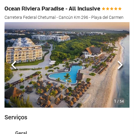
Ocean Riviera Paradise - All Inclusive
Carretera Federal Chetumal - Cancún Km 296 - Playa del Carmen
Anterior
Segui
1
/ 54
Serviços
Geral